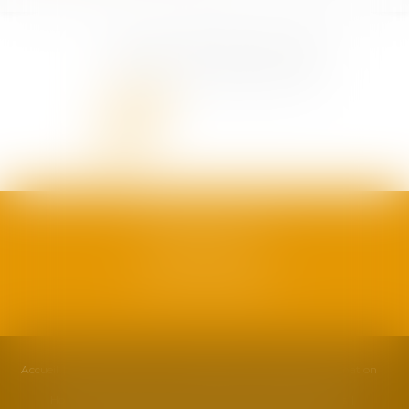
SAFRAN AVOCATS
1, plan Duché
34000 Montpellier
Accueil
Cabinet
Équipe
Compétences
Actualités
Formation
Honoraires
Contact
Partenaires
Politique de cookies