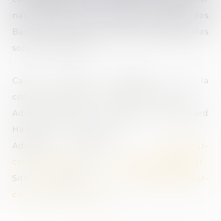
national près du Conseil National des
Barreaux (CNB) et dont les coordonnées
sont les suivantes :
Carole Pascarel, médiateur de la
consommation de la profession d’avocat
Adresse postale : CNB, 180 boulevard
Haussmann – 75008 Paris
Adresse email :
mediateur-
conso@mediateur-consommation-avocat.fr
Site Internet :
https://mediateur-
consommation-avocat.fr