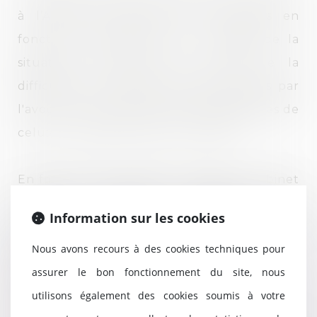
à l’Avocat de définir ses honoraires en
fonction, notamment, des « usages, de la
situation de fortune du client, de la
difficulté de l'affaire, des frais exposés par
l'avocat, de sa notoriété et des diligences de
celui-ci. » (Article 10 Loi n° 71-1130).
En fonction de la mission confiée, le cabinet
SAFRAN AVOCATS proposera une
Information sur les cookies
convention d’honoraires adaptée à la
Nous avons recours à des cookies techniques pour
situation :
assurer le bon fonctionnement du site, nous
Une facturation au temps passé
utilisons également des cookies soumis à votre
Une facturation forfaitaire