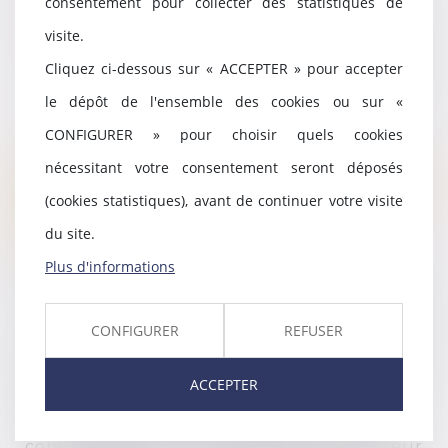
consentement pour collecter des statistiques de
Une facturation sous forme
visite.
d'abonnement
Cliquez ci-dessous sur « ACCEPTER » pour accepter
Un honoraire complémentaire de résultat
le dépôt de l'ensemble des cookies ou sur «
CONFIGURER » pour choisir quels cookies
Médiateur national de la
nécessitant votre consentement seront déposés
consommation de la
(cookies statistiques), avant de continuer votre visite
profession d'avocat
du site.
Plus d'informations
Conformément aux dispositions des articles
L. 612-1 et suivants du Code de la
CONFIGURER
REFUSER
consommation, vous avez la possibilité, en
cas de litige avec un avocat, de recourir
ACCEPTER
gratuitement au Médiateur de la
consommation qui sera le médiateur