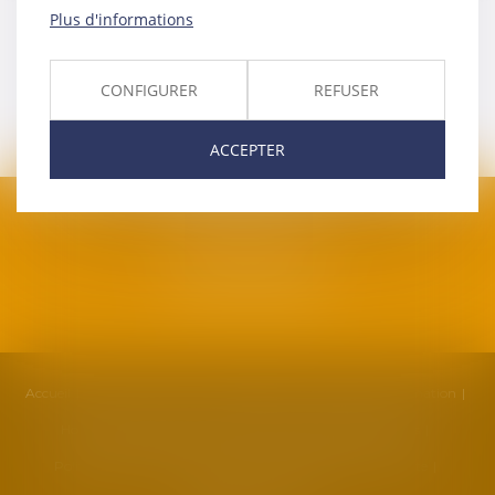
Plus d'informations
CONFIGURER
REFUSER
ACCEPTER
SAFRAN AVOCATS
1, plan Duché
34000 Montpellier
Accueil
Cabinet
Équipe
Compétences
Actualités
Formation
Honoraires
Contact
Partenaires
Politique de cookies
Politique de confidentialité
Mentions légales
Plan du site