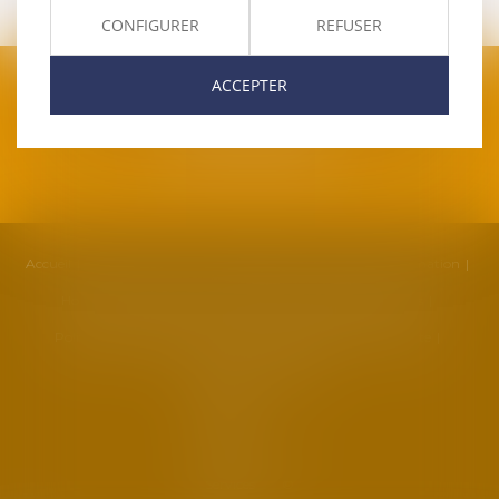
CONFIGURER
REFUSER
ACCEPTER
SAFRAN AVOCATS
1, plan Duché
34000 Montpellier
Accueil
Cabinet
Équipe
Compétences
Actualités
Formation
Honoraires
Contact
Partenaires
Politique de cookies
Politique de confidentialité
Mentions légales
Plan du site
Liens utiles
Articles
Septeo
Digital &
Services ©