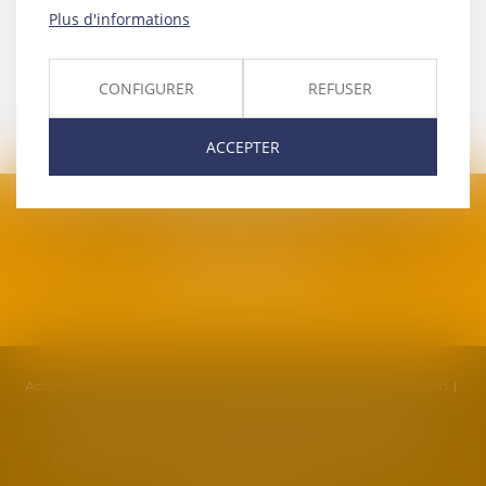
Plus d'informations
CONFIGURER
REFUSER
ACCEPTER
SAFRAN AVOCATS
1, plan Duché
34000 Montpellier
Accueil
Cabinet
Équipe
Compétences
Actualités
Formation
Honoraires
Contact
Partenaires
Politique de cookies
Politique de confidentialité
Mentions légales
Plan du site