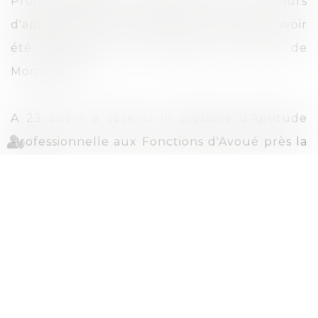
Professionnelle des Avoués près les cours
d'appel en 1981, à l'âge de 21 ans, après avoir
été Lauréat de la Faculté de Droit de
Montpellier.
A 23 ans il a obtenu le Diplôme d'Aptitude
Professionnelle aux Fonctions d'Avoué près la
Cour d'appel (major de promotion).
En 2000, il a été nommé Président de la
Compagnie des Avoués de Montpellier.
Il a pris sa retraite et obtenu l’honorariat au 31
décembre 2023.