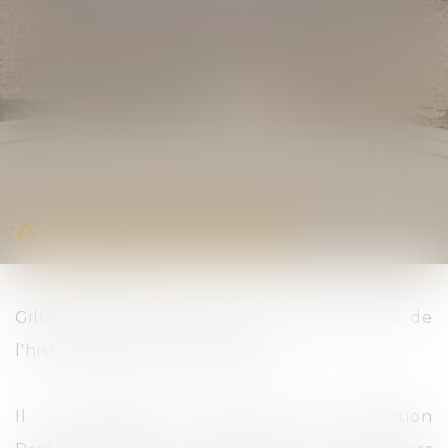
Avocat Honoraire
Gilles ARGELLIES fut le plus jeune Avoué de
l'histoire de cette profession.
Il a intégré le Centre de Formation