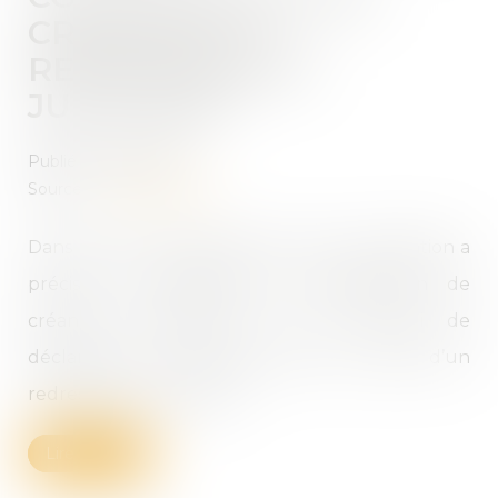
CRÉANCES ET
REDRESSEMENT
JUDICIAIRE
Publié le :
19/11/2021
Source :
www.legifiscal.fr
Dans une récente décision, la Cour de cassation a
précisé les modalités de compensation de
créances réciproques en cas d’oubli de
déclaration de créances dans le cadre d’un
redressement judiciaire ...
Lire la suite