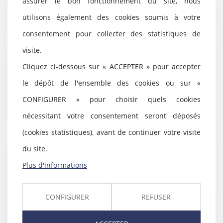
assurer le bon fonctionnement du site, nous
La procédure collective d'une
utilisons également des cookies soumis à votre
SNC entraîne obligatoirement
celle de ses associés
consentement pour collecter des statistiques de
04/11/2021
visite.
Une société en nom collectif
Cliquez ci-dessous sur « ACCEPTER » pour accepter
faisant l'objet d'une procédure
collective, le t...
le dépôt de l'ensemble des cookies ou sur «
Lire la suite
CONFIGURER » pour choisir quels cookies
nécessitant votre consentement seront déposés
(cookies statistiques), avant de continuer votre visite
du site.
Le silence vaut-il acceptation en
Plus d'informations
matière de modification
substantielle du plan ?
29/10/2021
CONFIGURER
REFUSER
Le défaut de réponse du
créancier à l’information du