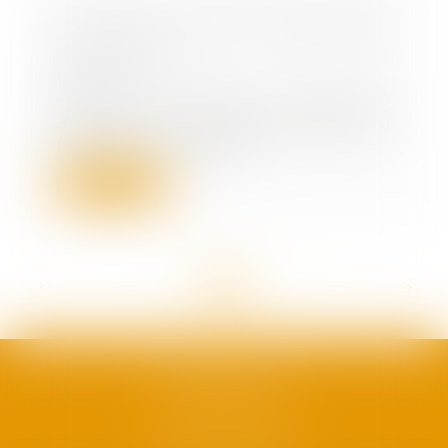
Le PSE doit identifier toutes les
possibilités de reclassement,
même en CDD
15/10/2021
Tous les emplois disponibles
doivent être proposés dans le
plan de reclasseme...
Lire la suite
<<
<
...
9
10
11
12
13
14
15
...
>
>>
SAFRAN AVOCATS
1, plan Duché
34000 Montpellier