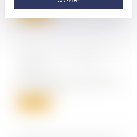
ACCEPTER
greffier sur une proposi...
Lire la suite
Procédure de conciliation : la
suspension du paiement des
créances peut être imposée
22/10/2021
La procédure de conciliation a
pour objet de permettre à une
entreprise en di...
Lire la suite