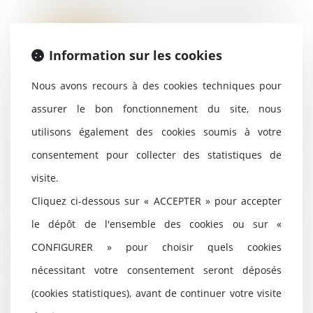
anormales entre une société et
son dirigeant,...
Information sur les cookies
Lire la suite
Nous avons recours à des cookies techniques pour
assurer le bon fonctionnement du site, nous
utilisons également des cookies soumis à votre
Erreur sur l’ordre des privilèges
et restitution des sommes
consentement pour collecter des statistiques de
versées
visite.
02/11/2023
Cliquez ci-dessous sur « ACCEPTER » pour accepter
En vertu de l’article L. 643-7-1 du
code de commerce, le créancier
le dépôt de l'ensemble des cookies ou sur «
qui a reçu...
CONFIGURER » pour choisir quels cookies
Lire la suite
nécessitant votre consentement seront déposés
(cookies statistiques), avant de continuer votre visite