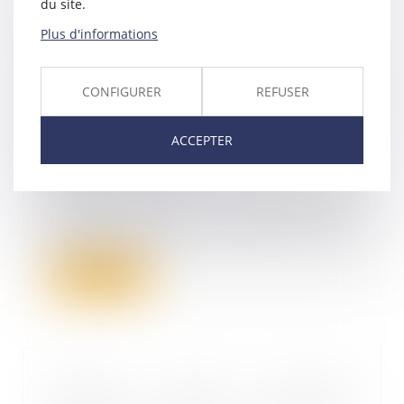
du site.
Plus d'informations
Contestation de créance et
incompétence du juge-
commissaire : le tribunal
CONFIGURER
REFUSER
compétent est réputé saisi dès la
date de délivrance de
l’assignation, dès lors qu’elle est
ACCEPTER
remise au greffe
27/10/2023
Par un arrêt du 4 octobre 2023,
la Cour de cassation apporte des
précisions e...
Lire la suite
Compte courant d'associé