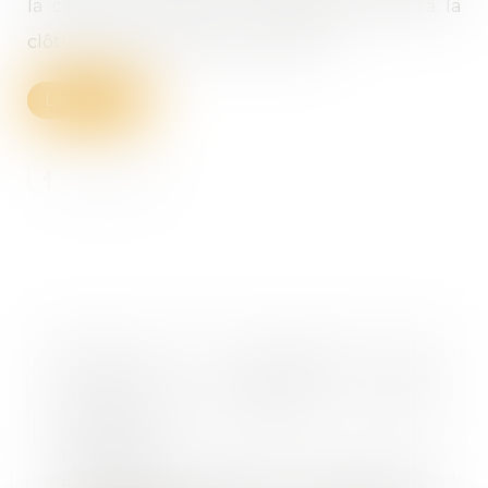
la caution, cet effet se prolongeant jusqu’à la
clôture de la procédure collective...
Lire la suite
Quand la procédure de
liquidation judiciaire d’une
société est étendue à son
dirigeant
10/11/2023
En cas de relations financières