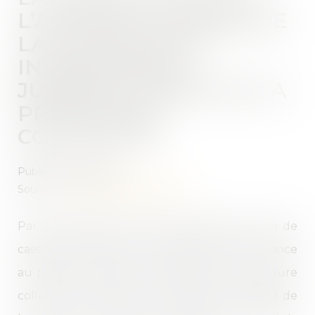
L’ACTION, À L’ÉGARD DE
LA CAUTION, EST
INTERROMPUE
JUSQU’AU TERME DE LA
PROCÉDURE
COLLECTIVE
Publié le :
17/11/2023
Source :
www.lemag-juridique.com
Par une décision du 25 octobre 2023, la Cour de
cassation confirme que la déclaration de créance
au passif du débiteur principal d’une procédure
collective interrompt la prescription à l’égard de