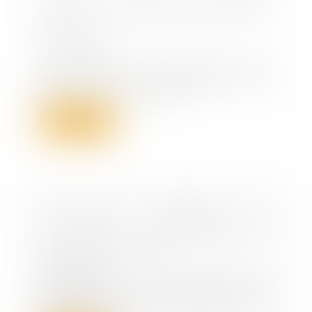
débiteur : attention à l'extension
de la procédure collective de la
société
19/10/2023
La procédure collective d’une
SARL peut être étendue au
gérant qui a procédé...
Lire la suite
La clause d’indemnité de
résiliation appliquée à
la résiliation d’un contrat en
cours non poursuivi
06/10/2023
L’indemnité conventionnelle de
résiliation d’un crédit-bail est