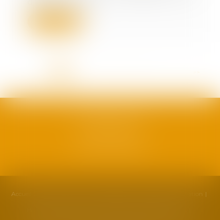
due en cas de...
Lire la suite
<<
<
1
2
3
4
5
6
7
...
>
>>
SAFRAN AVOCATS
1, plan Duché
34000 Montpellier
Accueil
Cabinet
Équipe
Compétences
Actualités
Formation
Honoraires
Contact
Partenaires
Politique de cookies