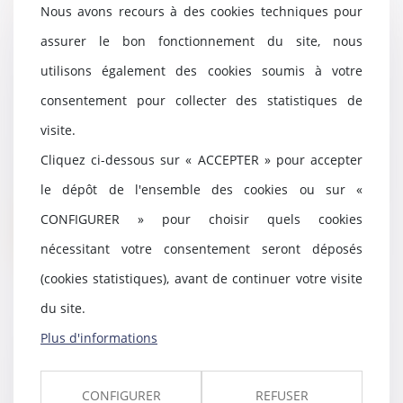
Nous avons recours à des cookies techniques pour
assurer le bon fonctionnement du site, nous
utilisons également des cookies soumis à votre
Décès d’un associé de société
civile : preuve de la qualité
consentement pour collecter des statistiques de
d'associé des héritiers
visite.
26/04/2023
Cliquez ci-dessous sur « ACCEPTER » pour accepter
En cas de décès d’un associé de
société civile, celle-ci est
le dépôt de l'ensemble des cookies ou sur «
présumée continu...
CONFIGURER » pour choisir quels cookies
Lire la suite
nécessitant votre consentement seront déposés
(cookies statistiques), avant de continuer votre visite
du site.
Plus d'informations
Quasi-usufruit et assurance vie :
la possibilité du tout gratuit
12/04/2023
CONFIGURER
REFUSER