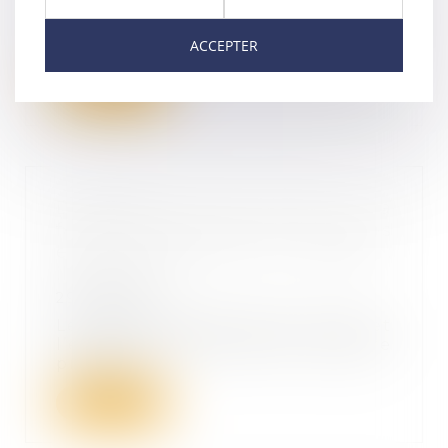
Le Code civil prévoit que, « si
l’usufruit comprend des choses
ACCEPTER
dont on ne peu...
Lire la suite
Désignation d'un tiers à la
famille comme tuteur aux biens
et à la personne du majeur :
illustration
29/03/2023
Le conflit familial entre le fils et
l’époux d’une personne majeure
protégée...
Lire la suite