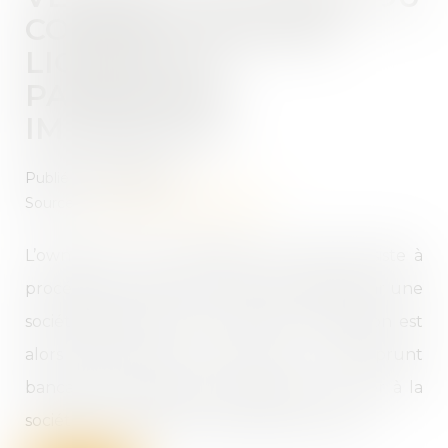
COMMENT RENDRE
LIQUIDE UN
PATRIMOINE
IMMOBILIER
Publié le :
19/04/2023
Source :
formation.lefebvre-dalloz.fr
L’owner buy out immobilier ou OBO consiste à
procéder au rachat d’un actif immobilier par une
société détenue par le vendeur. L’opération est
alors financée par le recours à un emprunt
bancaire. Le cédant verse ensuite un loyer à la
société nouvellement propriétaire du bien...