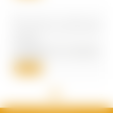
Vaut dire la lettre de
contestation de l’avocat annexée
au PV de lecture du projet d’état
liquidatif
22/03/2023
La contestation, par certains des
copartageants, de la valorisation
des immeu...
Lire la suite
<<
<
1
2
3
4
5
6
7
...
>
>>