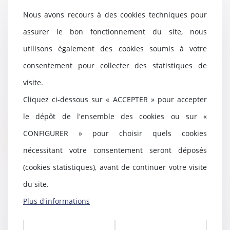
Nous avons recours à des cookies techniques pour
assurer le bon fonctionnement du site, nous
La filiation de l’enfant issu d’une
utilisons également des cookies soumis à votre
assistance médicale à la
procréation après la loi du 2 août
consentement pour collecter des statistiques de
2021
visite.
25/01/2022
Cliquez ci-dessous sur « ACCEPTER » pour accepter
La loi n° 2021-1017 du 2 août 2021
relative à la bioéthique ne
le dépôt de l'ensemble des cookies ou sur «
révolutionne p...
CONFIGURER » pour choisir quels cookies
Lire la suite
nécessitant votre consentement seront déposés
(cookies statistiques), avant de continuer votre visite
du site.
Plus d'informations
Le décret du 23 novembre 2021
tendant à renforcer l'effectivité
des droits des personnes