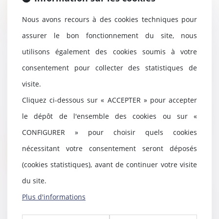
Lire la suite
Nous avons recours à des cookies techniques pour
assurer le bon fonctionnement du site, nous
utilisons également des cookies soumis à votre
consentement pour collecter des statistiques de
La garantie légale de conformité
ne s’applique pas au contrat
visite.
d’entreprise
Cliquez ci-dessous sur « ACCEPTER » pour accepter
08/12/2022
le dépôt de l'ensemble des cookies ou sur «
La garantie légale de conformité
prévue par le Code de la
CONFIGURER » pour choisir quels cookies
consommation ne s’a...
nécessitant votre consentement seront déposés
Lire la suite
(cookies statistiques), avant de continuer votre visite
du site.
Plus d'informations
Achat de carburant : la remise de