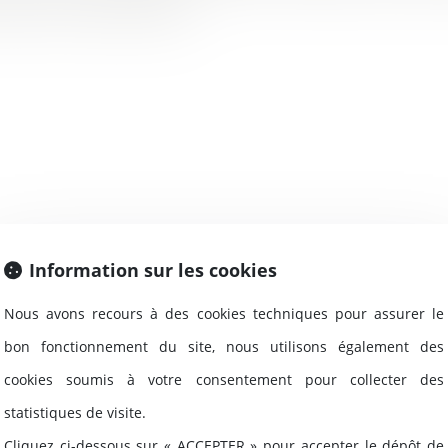
ête) n'en souffrent pas...
Information sur les cookies
 filiale de Vinci condamnée à payer 435 000
Nous avons recours à des cookies techniques pour assurer le
bon fonctionnement du site, nous utilisons également des
concurrence a sanctionné la société Santerne N
cookies soumis à votre consentement pour collecter des
statistiques de visite.
Cliquez ci-dessous sur « ACCEPTER » pour accepter le dépôt de