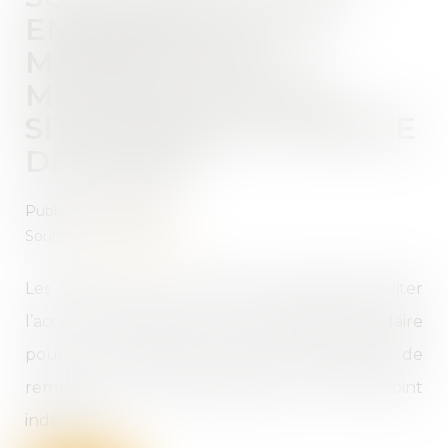
ENTRE ÉPOUX : LA
MAJORITÉ VEUT
METTRE FIN “À DES
SITUATIONS DE GRANDE
DÉTRESSE”
Publié le :
12/10/2021
Source :
www.capital.fr
Les députés de la majorité souhaitent faciliter
l’accès à la décharge en responsabilité solidaire
pour les personnes soumises à l’obligation de
rembourser une dette fiscale d’un ex-conjoint
indélicat...