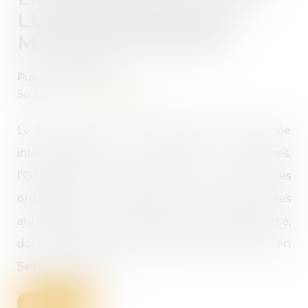
LUTTE CONTRE LES
MARIAGES FORCÉS
Publié le :
28/04/2021
Source :
www.actu-juridique.fr
Le 9 mars dernier, au lendemain de la Journée
internationale des droits des femmes,
l’Observatoire des violences envers les femmes
organisait la 19e édition de ses rencontres
annuelles. Elle était consacrée au mariage forcé,
dont sont encore victimes des jeunes femmes en
Seine-Saint-Denis...
Lire la suite