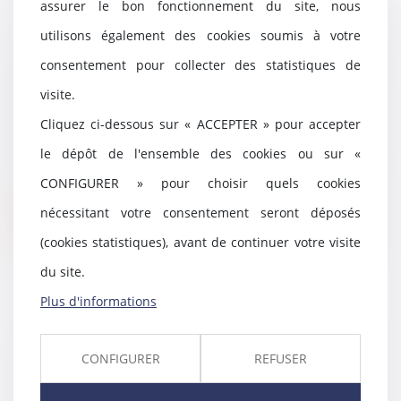
assurer le bon fonctionnement du site, nous
utilisons également des cookies soumis à votre
Proposition de loi en vue de
consentement pour collecter des statistiques de
modifier la date prise en compte
pour la détermination de la
visite.
prestation compensatoire
Cliquez ci-dessous sur « ACCEPTER » pour accepter
24/11/2021
le dépôt de l'ensemble des cookies ou sur «
Actuellement, la date prise en
compte pour la détermination de
CONFIGURER » pour choisir quels cookies
la prestation...
nécessitant votre consentement seront déposés
Lire la suite
(cookies statistiques), avant de continuer votre visite
du site.
Plus d'informations
Qu’est-ce que le mariage
posthume, que seul le président
CONFIGURER
REFUSER
de la République peut autoriser ?
19/10/2021