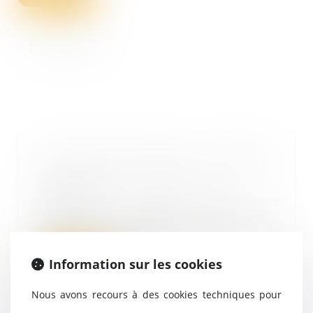
Communauté légale : dernières
précisions jurisprudentielles
30/11/2021
La Cour de cassation précise les
règles de détermination de
l’existence d’une...
Information sur les cookies
Lire la suite
Nous avons recours à des cookies techniques pour