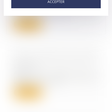
ACCEPTER
La compagne de Maxime Blasco,
caporal-chef tué au Mali
vendredi, a annoncé vo...
Lire la suite
Après la liquidation des intérêts
matrimoniaux, plus d'indemnité
23/06/2021
Après avoir relevé que le
jugement de divorce avait fait
application de l’art...
Lire la suite