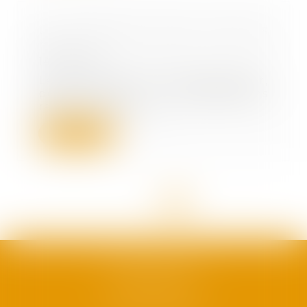
Un mariage de raison n'est pas
nul
14/04/2021
Le mariage contracté sans amour,
pour des considérations
raisonnables, voire...
Lire la suite
<<
<
1
2
3
4
5
>
>>
SAFRAN AVOCATS
1, plan Duché