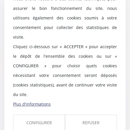
Exécution du plan de
assurer le bon fonctionnement du site, nous
redressement en dépit de la
disparition du fonds de
utilisons également des cookies soumis à votre
commerce
consentement pour collecter des statistiques de
03/03/2022
visite.
La disparition du fonds de
commerce d’une société en cours
Cliquez ci-dessous sur « ACCEPTER » pour accepter
d’exécution de son...
le dépôt de l'ensemble des cookies ou sur «
Lire la suite
CONFIGURER » pour choisir quels cookies
nécessitant votre consentement seront déposés
(cookies statistiques), avant de continuer votre visite
du site.
Dans le cadre d’une procédure
négociée, l’Autorité inflige une
Plus d'informations
sanction de 300 millions d’euros
à l’encontre d’EDF, et plusieurs
de ses filiales
CONFIGURER
REFUSER
03/03/2022