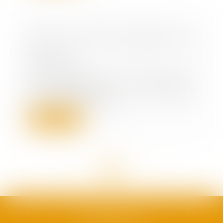
Devoir de vigilance européen : le
contenu de la proposition de
directive
02/03/2022
C’est aujourd’hui le grand jour.
La proposition de directive
européenne impos...
Lire la suite
<<
<
...
70
71
72
73
74
75
76
...
>
>>
SAFRAN AVOCATS