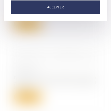
A la suite d’une plainte d’Engie
ACCEPTER
et de la réalisation d’opérations
de visite...
Lire la suite
Transmission d’entreprise en
franchise : quelles sont les règles
?
02/03/2022
Dans la vie d’un franchisé, il peut
y avoir des imprévus qui obligent
à trans...
Lire la suite