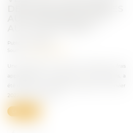
DES FRAIS APPLICABLES
AUX SUCCESSIONS ET
AUX DONATIONS ?
Publié le :
09/03/2022
Source :
www.actu-juridique.fr
Une proposition de loi, visant à alléger les frais
applicables aux successions et aux donations, a
été déposée à l’Assemblée nationale le 11 janvier
2022. Le texte prévoit...
Lire la suite