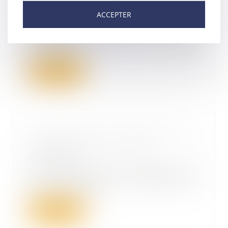
des consommateurs
ACCEPTER
01/09/2022
Commande, livraison, délais de
rétractation, litige... Tout savoir
sur vos dr...
Lire la suite
Contrôle fiscal et information de
la société mère intégrée
30/08/2022
Une société mère intégrée doit
être informée des conséquences
du contrôle fis...
Lire la suite