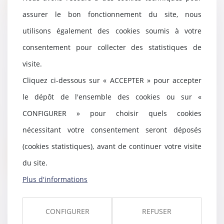
assurer le bon fonctionnement du site, nous
utilisons également des cookies soumis à votre
consentement pour collecter des statistiques de
Healthtech : Ludocare lève 4,2
visite.
millions d’euros pour aider les
Cliquez ci-dessous sur « ACCEPTER » pour accepter
jeunes enfants atteints de
maladies chroniques
le dépôt de l'ensemble des cookies ou sur «
01/09/2022
CONFIGURER » pour choisir quels cookies
Alexandra de la Fontaine,
présidente et fondatrice de
nécessitant votre consentement seront déposés
Ludocare, était sur la...
(cookies statistiques), avant de continuer votre visite
Lire la suite
du site.
Plus d'informations
CONFIGURER
REFUSER
Achats sur internet : les droits