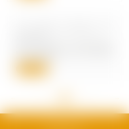
Un divorce favorise une
«exhérédation» par testament
30/08/2022
Des précautions patrimoniales
sont à prendre avant d'envisager
une possible s...
Lire la suite
<<
<
...
48
49
50
51
52
53
54
...
>
>>
SAFRAN AVOCATS