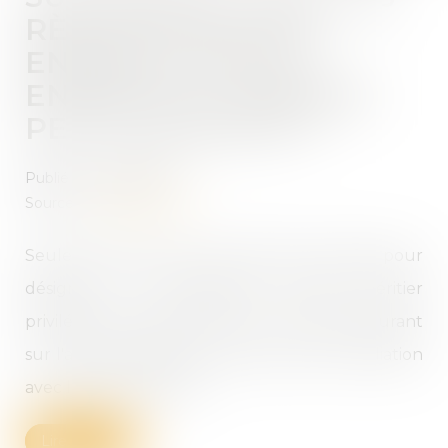
RÈGLES POUR LES
ENFANTS, PETITS-
ENFANTS ET ARRIÈRE-
PETITS-ENFANTS ?
Publié le :
01/09/2022
Source :
www.pleinevie.fr
Seule la filiation entre en ligne de compte pour
désigner un descendant comme héritier
privilégié de premier ordre. La mention figurant
sur l'acte de naissance suffit à prouver sa filiation
avec le parent défunt.
Lire la suite