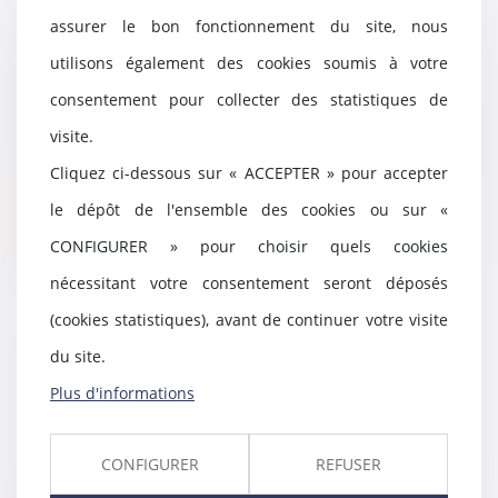
Redressement judiciaire simplifié
assurer le bon fonctionnement du site, nous
: le nouvel outil de sortie de crise
utilisons également des cookies soumis à votre
Covid-19 au service des PME
consentement pour collecter des statistiques de
05/08/2021
Dans le prolongement des
visite.
dispositifs de soutien aux
Cliquez ci-dessous sur « ACCEPTER » pour accepter
entreprises mis en place...
le dépôt de l'ensemble des cookies ou sur «
Lire la suite
CONFIGURER » pour choisir quels cookies
nécessitant votre consentement seront déposés
(cookies statistiques), avant de continuer votre visite
L’effet interruptif de l’action en
du site.
partage ne s’étend pas à celle en
Plus d'informations
versement d’un salaire différé
05/08/2021
L’action en partage n’interrompt
CONFIGURER
REFUSER
pas le cours de la prescription de