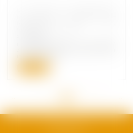
Le mandat de représentation
pour recevoir les propositions de
rectification doit être
suffisamment précis
04/08/2021
Le mandat confié à une société
qui ne prévoit pas qu’elle était
mandatée pour...
Lire la suite
<<
<
...
94
95
96
97
98
99
100
...
>
>>
SAFRAN AVOCATS