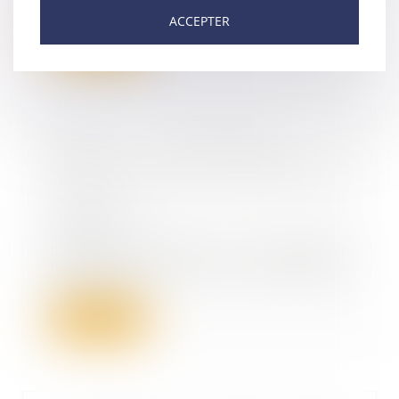
la demand...
ACCEPTER
Lire la suite
Clause d’indexation :
imprescriptibilité de l’action en
réputé non écrit et portée de la
sanction
05/08/2021
L’action tendant à voir réputer
non écrite la clause d’indexation
n’est pas s...
Lire la suite