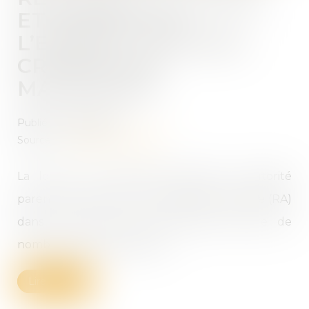
ET INTÉRÊT DE
L’ENFANT : REGARDS
CROISÉS DES
MAGISTRATS
Publié le :
03/08/2021
Source :
www.dalloz-actualite.fr
La loi du 4 mars 2002 relative à l’autorité
parentale a fait entrer la résidence alternée (RA)
dans le code civil. Elle soulève encore de
nombreuses interrogations...
Lire la suite