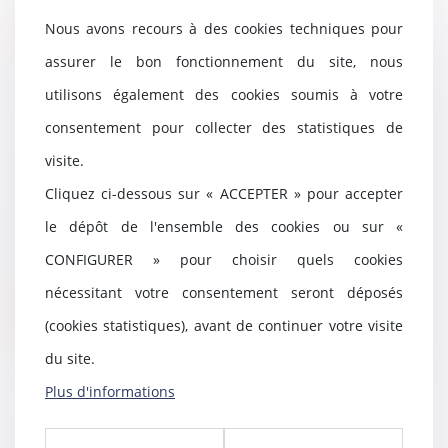
Lire la suite
Nous avons recours à des cookies techniques pour
assurer le bon fonctionnement du site, nous
utilisons également des cookies soumis à votre
consentement pour collecter des statistiques de
A Lyon, l'IFA présente un guide
visite.
consacré à la transmission
d'entreprise
Cliquez ci-dessous sur « ACCEPTER » pour accepter
22/09/2023
le dépôt de l'ensemble des cookies ou sur «
L'IFA présentait à Lyon le 15
septembre, son nouveau guide
CONFIGURER » pour choisir quels cookies
consacré à la tran...
nécessitant votre consentement seront déposés
Lire la suite
(cookies statistiques), avant de continuer votre visite
du site.
Plus d'informations
Rappel sur point de départ pour