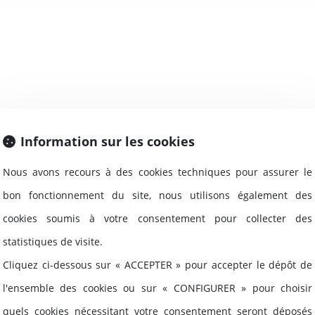
Information sur les cookies
Nous avons recours à des cookies techniques pour assurer le
es fiscales pour favoriser la transmission d’
bon fonctionnement du site, nous utilisons également des
cookies soumis à votre consentement pour collecter des
plan en faveur des travailleurs indépendants, 
statistiques de visite.
Cliquez ci-dessous sur « ACCEPTER » pour accepter le dépôt de
l'ensemble des cookies ou sur « CONFIGURER » pour choisir
quels cookies nécessitant votre consentement seront déposés