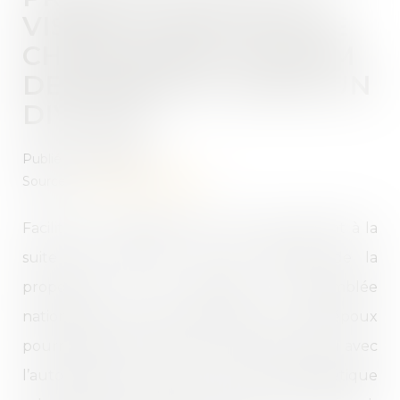
VISANT À FACILITER LE
CHANGEMENT DE NOM
DES ENFANTS APRÈS UN
DIVORCE
Publié le :
28/12/2021
Source :
www.actu-juridique.fr
Faciliter le changement de nom de l’enfant à la
suite d’un divorce. Tel est l’objectif de la
proposition de loi déposée à l’Assemblée
nationale le 12 octobre 2021. Ainsi, l’un des époux
pourrait obtenir, avec l’accord de l’autre ou avec
l’autorisation du juge, que l’ordre alphabétique