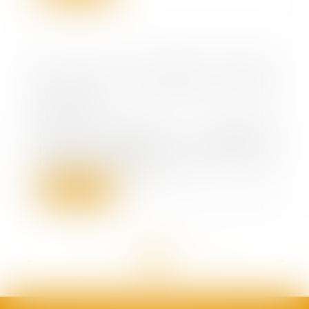
La liste des données devant
figurer au répertoire Sirene
s’allonge
21/12/2021
Un décret renforce
l’identification des entreprises au
répertoire Sirene. Il...
Lire la suite
<<
<
...
78
79
80
81
82
83
84
...
>
>>