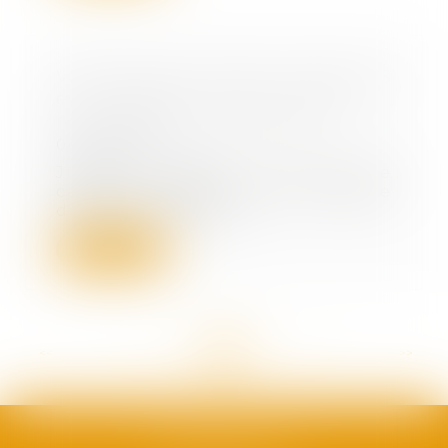
Violation des statuts d’une SAS
et sanction de nullité :
revirement jurisprudentiel
04/04/2023
Jusqu’à présent, la Cour de
cassation jugeait qu’en matière
de non-respect de...
Lire la suite
<<
<
...
25
26
27
28
29
30
31
...
>
>>
SAFRAN AVOCATS