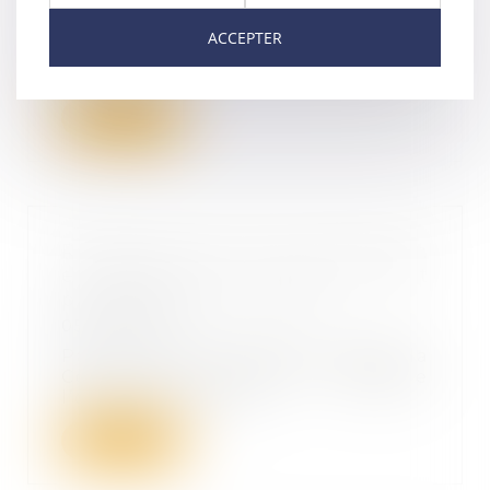
05/04/2023
Les particuliers ayant souscrit un
ACCEPTER
contrat d’assurance par Internet
ou à l’ai...
Lire la suite
Répartition des frais d'entretien
et d'éducation : le juge ne doit
pas dénaturer les écrits
05/04/2023
Par un arrêt du 15 mars 2023, la
Cour de cassation rappelle
l’obligation pour...
Lire la suite