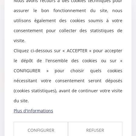
Nous avons recours à des cookies techniques pour
assurer le bon fonctionnement du site, nous
utilisons également des cookies soumis à votre
consentement pour collecter des statistiques de
Liquidation judiciaire : l’inégalité
des créanciers est justifiée
visite.
07/04/2023
Cliquez ci-dessous sur « ACCEPTER » pour accepter
Le 26 juillet 2022, la question n°
le dépôt de l'ensemble des cookies ou sur «
3513 a été posée concernant les
conséquenc...
CONFIGURER » pour choisir quels cookies
Lire la suite
nécessitant votre consentement seront déposés
(cookies statistiques), avant de continuer votre visite
du site.
Plus d'informations
Les contrats d’assurance des
particuliers pourront être résiliés
en ligne
CONFIGURER
REFUSER