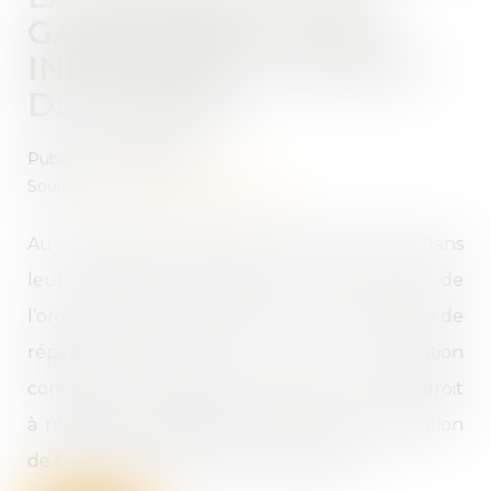
GAINS SUFFIT POUR
INDEMNISER LA PERTE
DE CHANCE
Publié le :
06/04/2023
Source :
www.lemag-juridique.com
Au visa des articles 1147 et 1382 du Code civil, dans
leur rédaction antérieure à celle issue de
l’ordonnance du 10 février 2016, et du principe de
réparation intégrale, la Cour de cassation
confirme que toute perte de chance ouvre droit
à réparation intégrale, dès lors que la réalisation
de l’évènement attendu est probable...