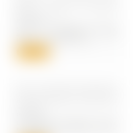
auprès de OneRagtime pour
gérer les surstocks
agroalimentaires
19/07/2023
Stokelp, une marketplace dédiée
aux industriels de
l’agroalimentaire pour leu...
Lire la suite
Legs : la demande de délivrance
du legs, condition indispensable
de reconnaissance du droit du
légataire
19/07/2023
La personne qui obtient un legs
est réputée propriétaire dès le