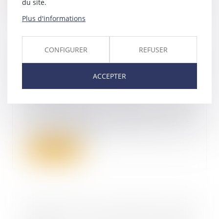
du site.
Plus d'informations
CONFIGURER
REFUSER
Redressement ou liquidation
judiciaire : l’AGS ne peut imposer
de contrôle a priori au paiement
ACCEPTER
des créances salariales
20/07/2023
Lorsqu’une entreprise est placée
en procédure collective, elle
compte général...
Lire la suite
STOKELP lève 3 millions d'euros