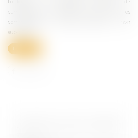
l’obligation de désignation régulière de
commissaires aux comptes est prévue pour les
commissaires aux comptes titulaires, et non
suppléants...
Lire la suite
Transmission d’une entreprise
familiale : quelles sont les enjeux
?