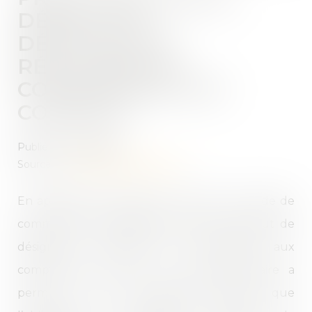
DÉFAUT DE
DÉSIGNATION
RÉGULIÈRE DU
COMMISSAIRE AUX
COMPTES
Publié le :
19/07/2023
Source :
www.lemag-juridique.com
En application de l’article L. 820-3-1 du Code de
commerce, les délibérations, prises à défaut de
désignation régulière de commissaires aux
comptes, sont nulles. Une récente affaire a
permis à la Cour de cassation d’affirmer que