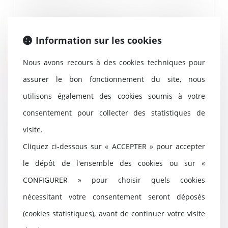
24/07/2023
Les entreprises familiales
rencontrent des difficultés lors
Information sur les cookies
de leur transmiss...
Lire la suite
Nous avons recours à des cookies techniques pour
assurer le bon fonctionnement du site, nous
utilisons également des cookies soumis à votre
consentement pour collecter des statistiques de
Indemnisation de la rupture
visite.
brutale d'une relation
commerciale : définition de la
Cliquez ci-dessous sur « ACCEPTER » pour accepter
perte de marge brute escomptée
le dépôt de l'ensemble des cookies ou sur «
20/07/2023
CONFIGURER » pour choisir quels cookies
Le préjudice causé par la rupture
brutale d'une relation
nécessitant votre consentement seront déposés
commerciale correspo...
(cookies statistiques), avant de continuer votre visite
Lire la suite