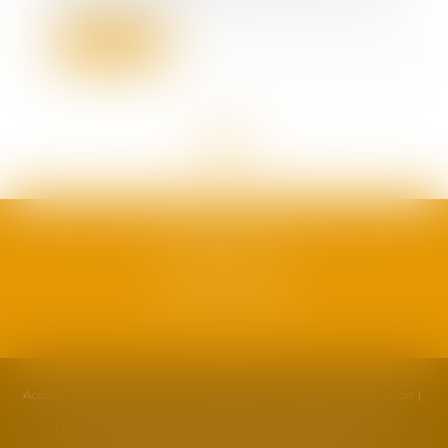
jour de l’ouv...
Lire la suite
<<
<
...
13
14
15
16
17
18
19
...
>
>>
SAFRAN AVOCATS
1, plan Duché
34000 Montpellier
Accueil
Cabinet
Équipe
Compétences
Actualités
Formation
Honoraires
Contact
Partenaires
Politique de cookies