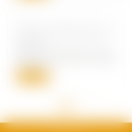
Réussir sa levée de fonds : Le
pilotage des données un critère
essentiel pour les investisseurs
06/09/2023
Les start-ups françaises ne soient
mises en lumière dans l'espace
médiatique...
Lire la suite
<<
<
...
7
8
9
10
11
12
13
...
>
>>