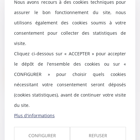
Nous avons recours à des cookies techniques pour
assurer le bon fonctionnement du site, nous
Mariage de personnes de même
utilisons également des cookies soumis à votre
sexe : obligation positive de
reconnaissance et de protection
consentement pour collecter des statistiques de
juridiques
visite.
12/09/2023
Cliquez ci-dessous sur « ACCEPTER » pour accepter
La Cour européenne des droits
de l’homme (CEDH) a été
le dépôt de l'ensemble des cookies ou sur «
récemment saisie par de...
CONFIGURER » pour choisir quels cookies
Lire la suite
nécessitant votre consentement seront déposés
(cookies statistiques), avant de continuer votre visite
du site.
Plus d'informations
Entreprise individuelle,
exploitation personnelle et
exonération « Dutreil »
CONFIGURER
REFUSER
08/09/2023