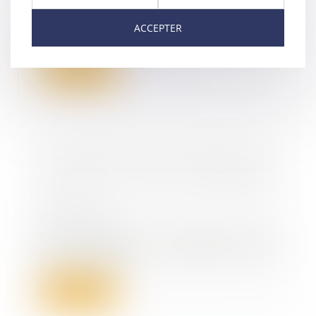
Un arrêt de la cour de cassation
en date du 21 juin 2023
ACCEPTER
concernant la transm...
Lire la suite
Un abandon de créance pour
préserver le chiffre d'affaires :
une aide commercial déductible
?
07/09/2023
Sauf exception, les aides autres
qu’à caractère commercial sont
par principe...
Lire la suite