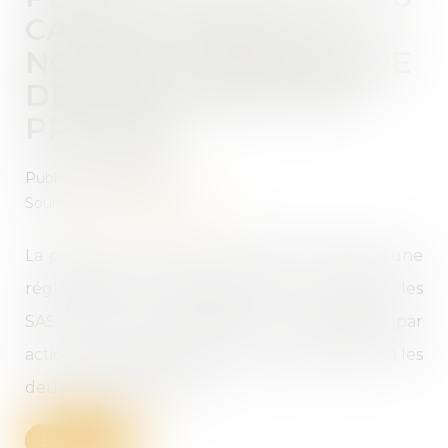
CAPITAL SOCIAL : LA
NOUVELLE PROCÉDURE
DE RÉGULARISATION
PRÉCISÉE
Publié le :
05/09/2023
Source :
efl.businesscomm.fr
La perte de la moitié du capital fait l’objet d’une
réglementation particulière pour les SARL, les
SAS, les SA et les sociétés en commandite par
actions. La réglementation prévoyait jusque-là les
deux étapes suivantes...
Lire la suite