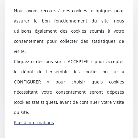
Lire la suite
Nous avons recours à des cookies techniques pour
assurer le bon fonctionnement du site, nous
utilisons également des cookies soumis à votre
Revendication de la qualité
consentement pour collecter des statistiques de
d’associé par un époux commun
visite.
en biens
Cliquez ci-dessous sur « ACCEPTER » pour accepter
11/10/2022
Des époux se sont mariés le 17
le dépôt de l'ensemble des cookies ou sur «
juillet 1970, sans contrat
CONFIGURER » pour choisir quels cookies
préalable. Le 13 ju...
nécessitant votre consentement seront déposés
Lire la suite
(cookies statistiques), avant de continuer votre visite
du site.
Plus d'informations
Les produits du travail forcé