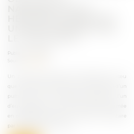
NATURELLE D’UN
HÉRITIER À EXÉCUTER
UN VŒU EXPRIMÉ PAR
LE TESTATEUR
Publié le :
31/03/2022
Source :
www.efl.fr
Un père ayant exprimé par testament le vœu
que ses enfants puissent se servir ensemble d’un
puits situé sur une parcelle attribuée à l’un
d’eux, l’obligation naturelle née s’est transformée
en obligation civile par son exécution volontaire
par le propriétaire du puits.