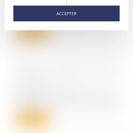
05/04/2022
Les biens « utiles » à l’exercice de
ACCEPTER
l’activité professionnelle d’un
entrepre...
Lire la suite
TF1/M6 : l’Autorité de la
concurrence ouvre une phase
d’examen approfondi
01/04/2022
Le groupe Bouygues a, après une
phase de pré-notification, notifié
à l’Autori...
Lire la suite