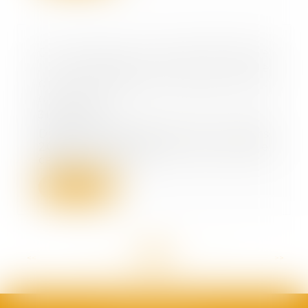
Du nouveau sur la portabilité de
la prévoyance dans le cadre
d'une liquidation judiciaire ou
d'un PSE
31/03/2022
Deux arrêts des 10 et 11 mars
2022, l'un rendu par la Cour de
cassation, l'au...
Lire la suite
<<
<
...
66
67
68
69
70
71
72
...
>
>>