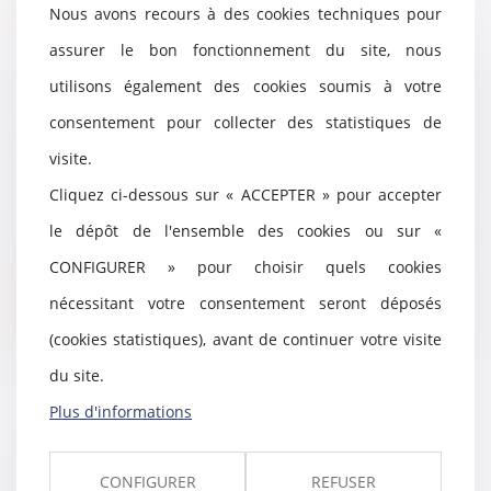
Nous avons recours à des cookies techniques pour
assurer le bon fonctionnement du site, nous
utilisons également des cookies soumis à votre
Quand la contribution aux
consentement pour collecter des statistiques de
charges du ménage fait échec à
visite.
l’indemnisation d’un concubin
Cliquez ci-dessous sur « ACCEPTER » pour accepter
06/04/2022
Un concubin ne peut pas être
le dépôt de l'ensemble des cookies ou sur «
indemnisé au titre de l’article 555
CONFIGURER » pour choisir quels cookies
du Code civi...
nécessitant votre consentement seront déposés
Lire la suite
(cookies statistiques), avant de continuer votre visite
du site.
Plus d'informations
Un nouveau statut pour
l'entrepreneur individuel
CONFIGURER
REFUSER