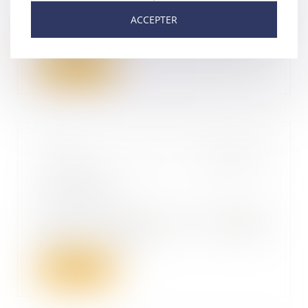
À l’issue d’un travail commun de
ACCEPTER
cinq ans, le Conseil national des
barreaux (...
Lire la suite
Décret sur les procédures
collectives des entreprises
individuelles
07/07/2022
La loi n°2022-172 du 14 février
2022 en faveur de l’activité
professionnelle...
Lire la suite