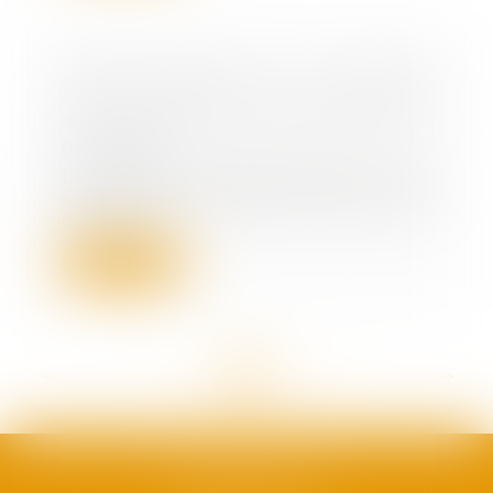
L’effet papillon de la censure
constitutionnelle de l’incapacité
de recevoir des auxiliaires de vie
06/07/2022
Le Conseil constitutionnel a été
saisi d’une question prioritaire de
constitu...
Lire la suite
<<
<
...
53
54
55
56
57
58
59
...
>
>>
SAFRAN AVOCATS