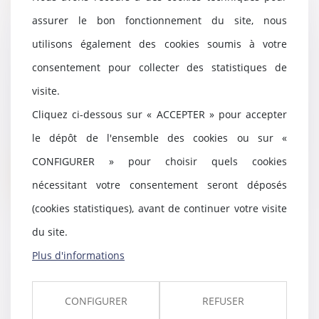
assurer le bon fonctionnement du site, nous
utilisons également des cookies soumis à votre
consentement pour collecter des statistiques de
Créances entre époux séparés de
biens
visite.
12/07/2022
Cliquez ci-dessous sur « ACCEPTER » pour accepter
Les créances entre époux séparés
de biens, nées à l’occasion du
le dépôt de l'ensemble des cookies ou sur «
financement d...
CONFIGURER » pour choisir quels cookies
Lire la suite
nécessitant votre consentement seront déposés
(cookies statistiques), avant de continuer votre visite
du site.
Plus d'informations
L'e-DCM : un nouvel outil pour la
dématérialisation du divorce par
consentement mutuel
CONFIGURER
REFUSER
08/07/2022