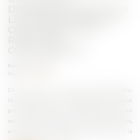
DOCUMENT-CADRE SUR
LES PROGRAMMES DE
CONFORMITÉ AUX
RÈGLES DE
CONCURRENCE
Publié le :
07/07/2022
Source :
www.efl.fr
Dix ans après un premier document-cadre,
l’Autorité de la concurrence diffuse de nouveaux
principes directeurs sur les objectifs et la mise en
œuvre de programmes de conformité efficaces,
en insistant sur les ressources qu’elle met à la