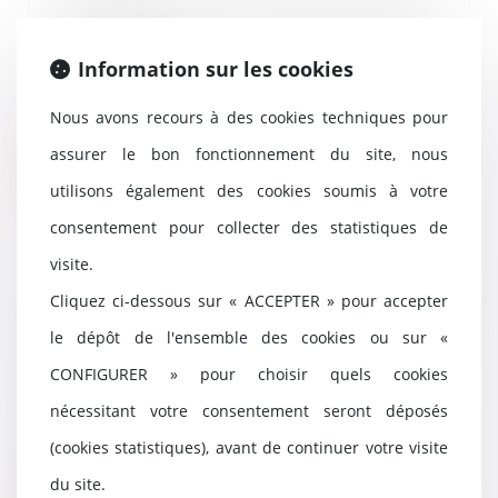
solutions pour une meilleure
information des consommateurs
29/09/2022
Information sur les cookies
Pour favoriser la concurrence au
bénéfice d’un allègement du
Nous avons recours à des cookies techniques pour
coût des obsèque...
assurer le bon fonctionnement du site, nous
Lire la suite
utilisons également des cookies soumis à votre
consentement pour collecter des statistiques de
visite.
Cliquez ci-dessous sur « ACCEPTER » pour accepter
Gérants non salariés de
succursales : comment prendre
le dépôt de l'ensemble des cookies ou sur «
en compte l'avantage en nature
CONFIGURER » pour choisir quels cookies
logement ?
27/09/2022
nécessitant votre consentement seront déposés
La mise à disposition gratuite
(cookies statistiques), avant de continuer votre visite
d'un logement à des gérants
mandataires non sa...
du site.