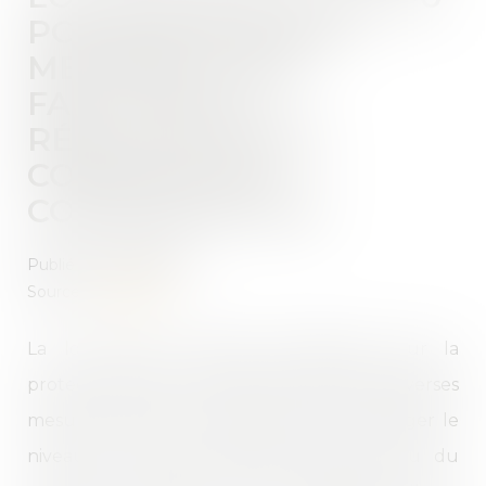
POUVOIR D'ACHAT :
MESURES POUR
FACILITER LA
RÉSILIATION DES
CONTRATS DE
CONSOMMATION
Publié le :
16/09/2022
Source :
www.efl.fr
La loi portant mesures d'urgence pour la
protection du pouvoir d'achat comporte diverses
mesures fiscales et sociales visant à protéger le
niveau de vie des Français compte tenu du