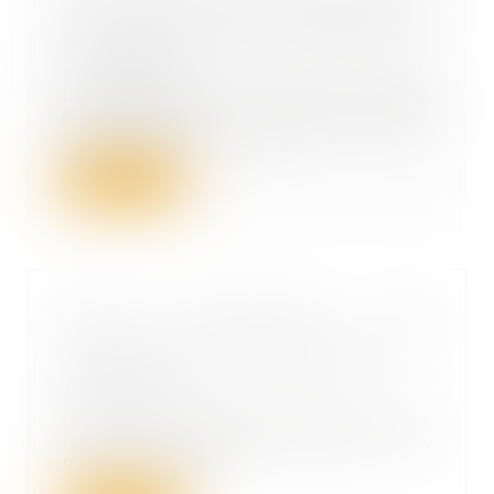
à l’établissement d’hébergement
est récupérable sur succession
21/09/2022
Le département qui a versé
directement à l’établissement
gestionnaire la tota...
Lire la suite
Cession d’entreprises : des
précisions administratives utiles
sur les régimes d’exonération
21/09/2022
L’administration fiscale a mis à
jour sa doctrine relative aux
mesures prévue...