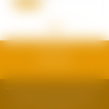
Lire la suite
<<
<
...
46
47
48
49
50
51
52
...
>
>>
SAFRAN AVOCATS
1, plan Duché
34000 Montpellier
Accueil
Cabinet
Équipe
Compétences
Actualités
Formation
Honoraires
Contact
Partenaires
Politique de cookies
Politique de confidentialité
Mentions légales
Plan du site