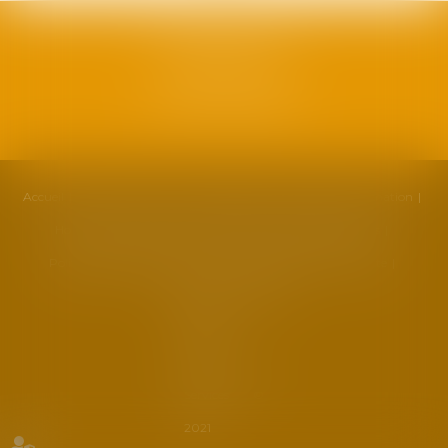
SAFRAN AVOCATS
1, plan Duché
34000 Montpellier
Accueil
Cabinet
Équipe
Compétences
Actualités
Formation
Honoraires
Contact
Partenaires
Politique de cookies
Politique de confidentialité
Mentions légales
Plan du site
Liens utiles
Articles
Septeo
Digital &
Services ©
2021