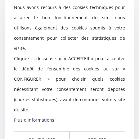
Nous avons recours à des cookies techniques pour
assurer le bon fonctionnement du site, nous
Première application du
utilisons également des cookies soumis à votre
déséquilibre significatif réprimé
consentement pour collecter des statistiques de
par le Code civil
visite.
25/02/2022
Saisie pour la première fois d'un
Cliquez ci-dessous sur « ACCEPTER » pour accepter
litige où était invoqué le
le dépôt de l'ensemble des cookies ou sur «
déséquilibre sig...
CONFIGURER » pour choisir quels cookies
Lire la suite
nécessitant votre consentement seront déposés
(cookies statistiques), avant de continuer votre visite
du site.
Redressement judiciaire :
Plus d'informations
insincérité des comptes,
préjudice personnel du créancier