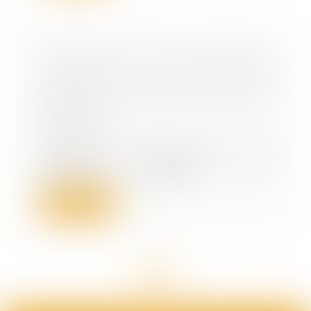
Exonération Dutreil et entreprise
individuelle : le montant des
liquidités transmises ne doit pas
dépasser les besoins normaux de
trésorerie
23/02/2022
La Cour de Cassation vient de
rappeler, s’agissant de
l’exonération Dutreil d...
Lire la suite
<<
<
...
71
72
73
74
75
76
77
...
>
>>