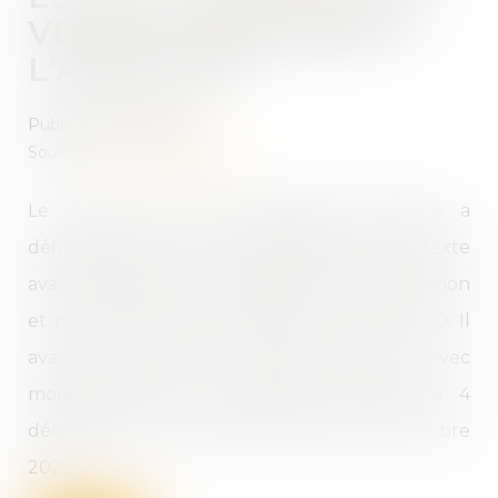
VISANT À RÉFORMER
L'ADOPTION
Publié le :
01/03/2022
Source :
www.vie-publique.fr
Le 8 février 2022, l'Assemblée nationale a
définitivement voté la proposition de loi. Le texte
avait été déposé par la députée Monique Limon
et plusieurs de ses collègues le 30 juin 2020. Il
avait été adopté en première lecture, avec
modifications, par l'Assemblée nationale le 4
décembre 2020, puis par le Sénat le 20 octobre
2021...