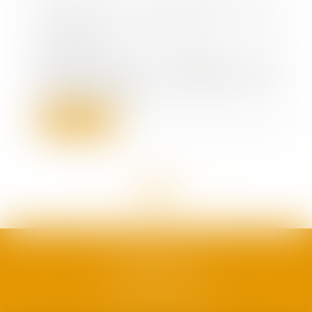
Entrepreneurs individuels :
comment transférer votre
patrimoine professionnel ?
15/06/2022
L’entrepreneur individuel qui
cédera, donnera ou apportera en
société son pat...
Lire la suite
<<
<
...
56
57
58
59
60
61
62
...
>
>>
SAFRAN AVOCATS
1, plan Duché
34000 Montpellier