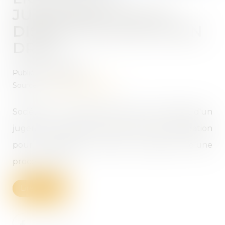
JUDICIAIRE : PAS DE
DISSOLUTION DE PLEIN
DROIT
Publié le :
16/06/2022
Source :
www.actu-juridique.fr
Sociétés : Si la société prend fin par l'effet d'un
jugement ordonnant la clôture de la liquidation
pour insuffisance d'actif, l'ouverture d'une
procédure de
Lire la suite