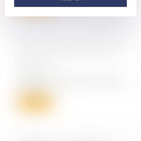
Lire la suite
Abus de position dominante : le
droit de la concurrence peut-il
limiter la liberté d'expression de
l'entreprise ?
16/06/2022
L'usage illégitime de la liberté
d'expression d'une entreprise en
position do...
Lire la suite