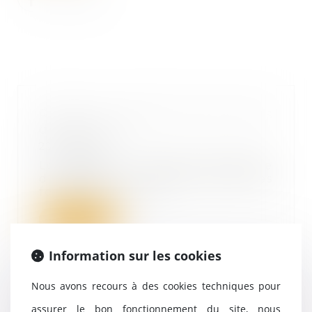
Renforcer l’attractivité des fonds
de pérennité
22/06/2022
Le rapport Rocherrecommande
d’assouplir le régime fiscal des
fonds de pérenni...
Lire la suite
Information sur les cookies
Nous avons recours à des cookies techniques pour
Créances matrimoniales :
assurer le bon fonctionnement du site, nous