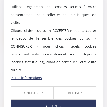
précisions utiles sur le régime de
utilisons également des cookies soumis à votre
la prescription
22/06/2022
consentement pour collecter des statistiques de
Les créances qu'un époux séparé
visite.
de biens peut faire valoir contre
l'autre et...
Cliquez ci-dessous sur « ACCEPTER » pour accepter
le dépôt de l'ensemble des cookies ou sur «
Lire la suite
CONFIGURER » pour choisir quels cookies
nécessitant votre consentement seront déposés
(cookies statistiques), avant de continuer votre visite
La soustraction de mineur par
du site.
ascendant au carrefour des droits
Plus d'informations
pénal et international privé
21/06/2022
Constitue une soustraction
CONFIGURER
REFUSER
aggravée de mineur le fait pour
une mère titulaire...
ACCEPTER