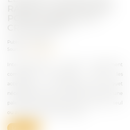
RACHAT : QUE CHOISIR
POUR FINANCER SA
CROISSANCE ?
Publié le :
06/04/2022
Source :
www.daf-mag.fr
Internationalisation, innovation, déploiement
commercial, recrutements... Toutes les
accélérations et les changements de braquet
nécessitent des moyens financiers. S'il existe une
palette assez fournie d'outils pour financer, - seul
ou avec ses partenaires bancaires...
Lire la suite