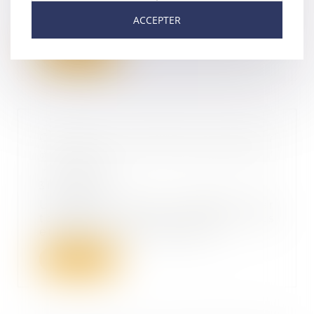
phase de pré-notification, notifié
ACCEPTER
à l’Autori...
Lire la suite
Obligation naturelle d’un héritier
à exécuter un vœu exprimé par
le testateur
31/03/2022
Un père ayant exprimé par
testament le vœu que ses
enfants puissent se servir...
Lire la suite