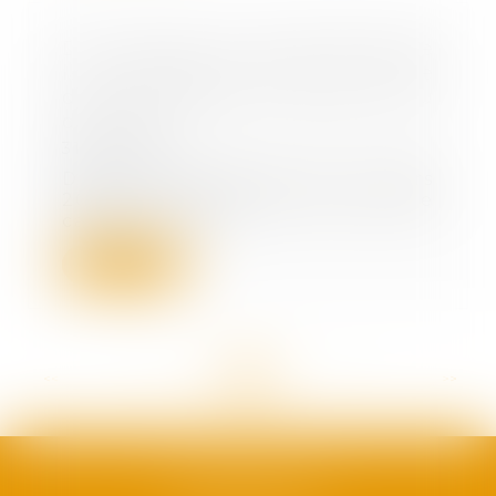
Du nouveau sur la portabilité de
la prévoyance dans le cadre
d'une liquidation judiciaire ou
d'un PSE
31/03/2022
Deux arrêts des 10 et 11 mars
2022, l'un rendu par la Cour de
cassation, l'au...
Lire la suite
<<
<
...
66
67
68
69
70
71
72
...
>
>>
SAFRAN AVOCATS