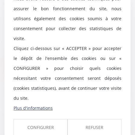
assurer le bon fonctionnement du site, nous
utilisons également des cookies soumis à votre
Un nouveau statut pour
consentement pour collecter des statistiques de
l'entrepreneur individuel
05/04/2022
visite.
Les biens « utiles » à l’exercice de
Cliquez ci-dessous sur « ACCEPTER » pour accepter
l’activité professionnelle d’un
entrepre...
le dépôt de l'ensemble des cookies ou sur «
CONFIGURER » pour choisir quels cookies
Lire la suite
nécessitant votre consentement seront déposés
(cookies statistiques), avant de continuer votre visite
du site.
TF1/M6 : l’Autorité de la
Plus d'informations
concurrence ouvre une phase
d’examen approfondi
01/04/2022
CONFIGURER
REFUSER
Le groupe Bouygues a, après une