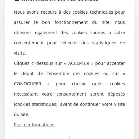
dispositions...
Nous avons recours à des cookies techniques pour
Lire la suite
assurer le bon fonctionnement du site, nous
utilisons également des cookies soumis à votre
consentement pour collecter des statistiques de
Entreprises en difficulté : la
visite.
prévention au cœur de la future
Cliquez ci-dessous sur « ACCEPTER » pour accepter
ordonnance
10/09/2021
le dépôt de l'ensemble des cookies ou sur «
Une circulaire interministérielle
CONFIGURER » pour choisir quels cookies
du 6 août annonce la
pérennisation des mesu...
nécessitant votre consentement seront déposés
(cookies statistiques), avant de continuer votre visite
Lire la suite
du site.
Plus d'informations