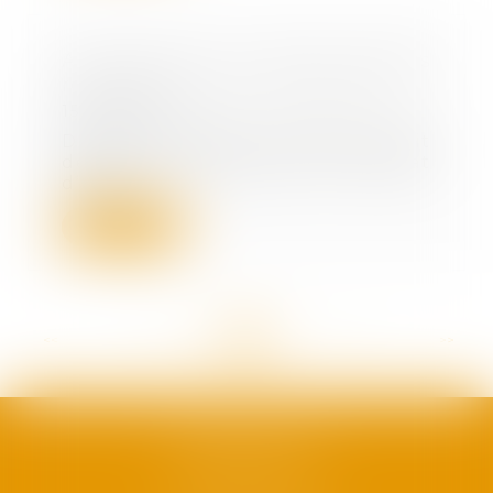
Assurance-vie et aides sociales
récupérables sur la succession
15/04/2021
Dans cette affaire, le défunt avait
de son vivant souscrit un contrat
d’assur...
Lire la suite
<<
<
...
107
108
109
110
111
112
113
...
>
>>
SAFRAN AVOCATS
1, plan Duché