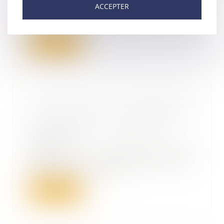
L'Assemblée nationale vient de
ACCEPTER
publier le rapport de la mission
d'information...
Lire la suite
Pas de droit au renouvellement
du mandat de président de
société par actions simplifiée
20/04/2021
Lorsque le président d’une
société par actions simplifiée a
été nommé pour un...
Lire la suite