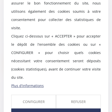
assurer le bon fonctionnement du site, nous
utilisons également des cookies soumis à votre
consentement pour collecter des statistiques de
Une vente et un crédit affecté
sont annulables malgré la
visite.
liquidation judiciaire du vendeur
Cliquez ci-dessous sur « ACCEPTER » pour accepter
22/04/2021
le dépôt de l'ensemble des cookies ou sur «
Malgré l’interdiction des
poursuites contre une entreprise
CONFIGURER » pour choisir quels cookies
faisant l’objet d’...
nécessitant votre consentement seront déposés
Lire la suite
(cookies statistiques), avant de continuer votre visite
du site.
Plus d'informations
Mineurs non accompagnés (MNA)
et sécurité : que faire ?
CONFIGURER
REFUSER
21/04/2021