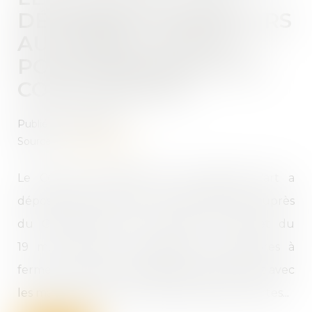
DÉPOSENT UN RECOURS
AU CONSEIL D'ETAT
POUR DISTORSION DE
CONCURRENCE
Publié le :
23/04/2021
Source :
www.lesechos.fr
Le Comité professionnel des galeries d'art a
déposé jeudi un recours en référé-liberté auprès
du Conseil d'Etat, en réaction au décret du
19 mars dernier condamnant ses membres à
fermer. Il réclame une égalité de traitement avec
les maisons de vente qui, elles, restent ouvertes...