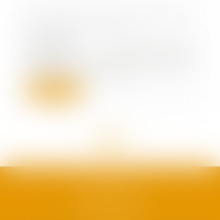
La levée de fonds en start-up :
comment ça marche ?
01/06/2022
Beaucoup d’entrepreneurs
souhaitent lever des fonds afin
de financer le démar...
Lire la suite
<<
<
...
58
59
60
61
62
63
64
...
>
>>
SAFRAN AVOCATS
1, plan Duché
34000 Montpellier