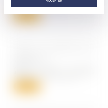
ACCEPTER
récemment prononcée sur le
caractère saisissable o...
Lire la suite
L'indice de réparabilité sera
étendu à de nouveaux produits à
l'automne 2022
02/06/2022
Vous regrettez de ne pas
disposer d'une meilleure
information sur la durabili...
Lire la suite