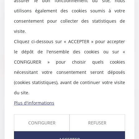
assurer le bon fonctionnement du site, nous
utilisons également des cookies soumis à votre
La renonciation de l’entrepreneur
individuel à la protection du
consentement pour collecter des statistiques de
patrimoine personnel
visite.
07/06/2022
Cliquez ci-dessous sur « ACCEPTER » pour accepter
Les conditions dans lesquelles un
entrepreneur individuel peut
le dépôt de l'ensemble des cookies ou sur «
renoncer à la...
CONFIGURER » pour choisir quels cookies
Lire la suite
nécessitant votre consentement seront déposés
(cookies statistiques), avant de continuer votre visite
du site.
Plus d'informations
Liquidation judiciaire :
insaisissabilité de la résidence
principale et divorce
CONFIGURER
REFUSER
03/06/2022
La Cour de cassation s’est