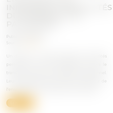
INDIVIDUEL : FORMALITÉS
DU TRANSFERT DE
PATRIMOINE
Publié le :
08/06/2022
Source :
www.efl.fr
Un décret et un arrêté précisent les formalités
permettant de rendre opposable aux tiers le
transfert universel du patrimoine professionnel.
Leur publication permet l'entrée en vigueur de
l'ensemble du nouveau statut le 15 mai 2022.
Lire la suite