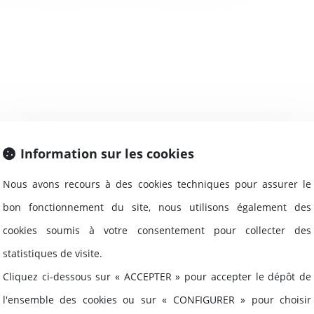
Information sur les cookies
r le pourcentage des droits de vote d’un
er ?
Nous avons recours à des cookies techniques pour assurer le
bon fonctionnement du site, nous utilisons également des
 seuil de détention de plus de 10 % des droits 
cookies soumis à votre consentement pour collecter des
statistiques de visite.
Cliquez ci-dessous sur « ACCEPTER » pour accepter le dépôt de
l'ensemble des cookies ou sur « CONFIGURER » pour choisir