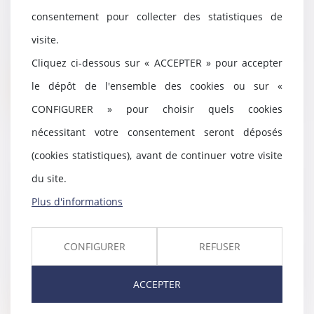
arrière-petits-enfants ?
consentement pour collecter des statistiques de
01/09/2022
Seule la filiation entre en ligne
visite.
de compte pour désigner un
Cliquez ci-dessous sur « ACCEPTER » pour accepter
descendant comme...
le dépôt de l'ensemble des cookies ou sur «
Lire la suite
CONFIGURER » pour choisir quels cookies
nécessitant votre consentement seront déposés
(cookies statistiques), avant de continuer votre visite
Healthtech : Ludocare lève 4,2
du site.
millions d’euros pour aider les
Plus d'informations
jeunes enfants atteints de
maladies chroniques
01/09/2022
CONFIGURER
REFUSER
Alexandra de la Fontaine,
présidente et fondatrice de
ACCEPTER
Ludocare, était sur la...
Lire la suite