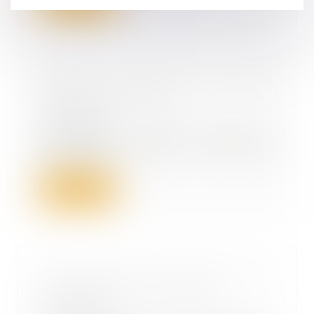
Achats sur internet : les droits
des consommateurs
01/09/2022
Commande, livraison, délais de
rétractation, litige... Tout savoir
sur vos dr...
Lire la suite
Contrôle fiscal et information de
la société mère intégrée
30/08/2022