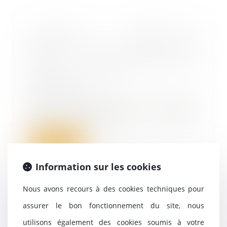
Procréation médicalement
assistée -Droit d'accès aux
origines des enfants nés d'une
PMA : ce qui change au
1er septembre 2022
06/09/2022
La loi de bioéthique du 2 août
2021 ouvrant la procréation
médicalement assis...
Lire la suite
Information sur les cookies
Nous avons recours à des cookies techniques pour
Succession : quelles règles pour
assurer le bon fonctionnement du site, nous
les enfants, petits-enfants et
utilisons également des cookies soumis à votre