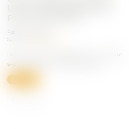
UNE «EXHÉRÉDATION»
PAR TESTAMENT
Publié le :
30/08/2022
Source :
www.lerevenu.com
Des précautions patrimoniales sont à prendre
avant d'envisager une possible séparation.
Lire la suite