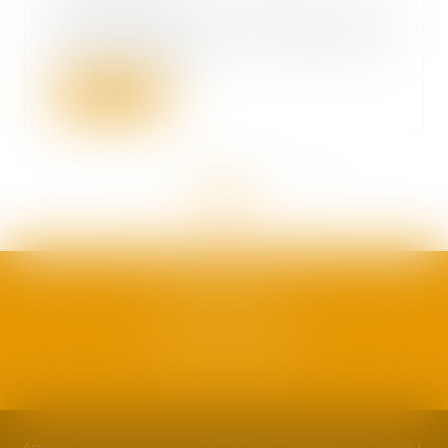
Une société mère intégrée doit
être informée des conséquences
du contrôle fis...
Lire la suite
<<
<
...
48
49
50
51
52
53
54
...
>
>>
SAFRAN AVOCATS
1, plan Duché
34000 Montpellier
Accueil
Cabinet
Équipe
Compétences
Actualités
Formation