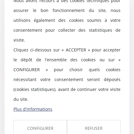
Nous avons recours à des cookies techniques pour
assurer le bon fonctionnement du site, nous
utilisons également des cookies soumis à votre
Démembrement viager de parts
consentement pour collecter des statistiques de
de SCPI
visite.
20/07/2022
Une SCPI (Société Civile de
Cliquez ci-dessous sur « ACCEPTER » pour accepter
Placement Immobilier) est
le dépôt de l'ensemble des cookies ou sur «
composée majoritairemen...
CONFIGURER » pour choisir quels cookies
Lire la suite
nécessitant votre consentement seront déposés
(cookies statistiques), avant de continuer votre visite
du site.
Transmission d’entreprise :
Plus d'informations
quand le praticien doit-il prendre
des distances avec les
documents comptables ?
CONFIGURER
REFUSER