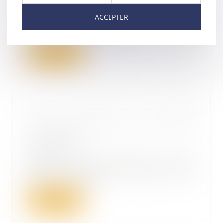
20/07/2022
Même si cette démarche ne lui
ACCEPTER
est pas familière dans ce
contexte, le praticie...
Lire la suite
De la précision des délais
d’exécution dans le bon de
commande
15/07/2022
Dans un arrêt rendu le 15 juin
2022, la première chambre civile
de la Cour de...
Lire la suite