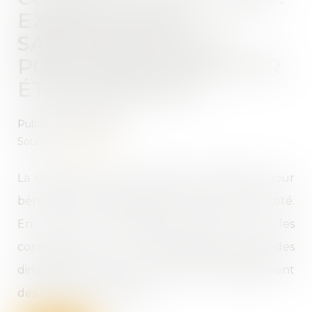
EXEMPTION ET
SANCTION PÉNALE
POUR DÉFAUT DE LEUR
ÉTABLISSEMENT
Publié le :
20/07/2022
Source :
www.efl.fr
La CNCC précise les conditions à respecter pour
bénéficier de l’exemption sous-groupe non coté.
En cas de non-respect, elle en tire les
conséquences sur la responsabilité pénale des
dirigeants de SAS pour défaut d'établissement
des comptes consolidés...