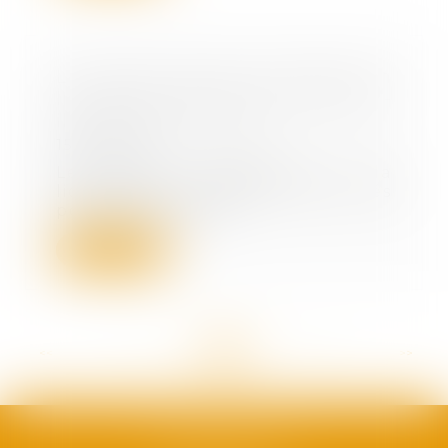
Les loyers dus par le locataire en
liquidation judiciaire constituent-
ils une créance utile ?
15/07/2022
Les loyers postérieurs à la
liquidation judiciaire sont nés
pour les besoins...
Lire la suite
<<
<
...
52
53
54
55
56
57
58
...
>
>>
SAFRAN AVOCATS