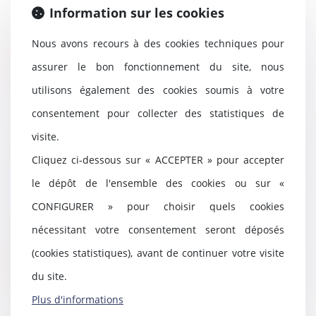
Si 2021 a été particulièrement
Information sur les cookies
faste en matière de levées de
fonds, les résul...
Nous avons recours à des cookies techniques pour
Lire la suite
assurer le bon fonctionnement du site, nous
utilisons également des cookies soumis à votre
consentement pour collecter des statistiques de
visite.
La garantie légale de conformité
Cliquez ci-dessous sur « ACCEPTER » pour accepter
ne s’applique pas au contrat
d’entreprise
le dépôt de l'ensemble des cookies ou sur «
08/12/2022
CONFIGURER » pour choisir quels cookies
La garantie légale de conformité
prévue par le Code de la
nécessitant votre consentement seront déposés
consommation ne s’a...
(cookies statistiques), avant de continuer votre visite
Lire la suite
du site.
Plus d'informations