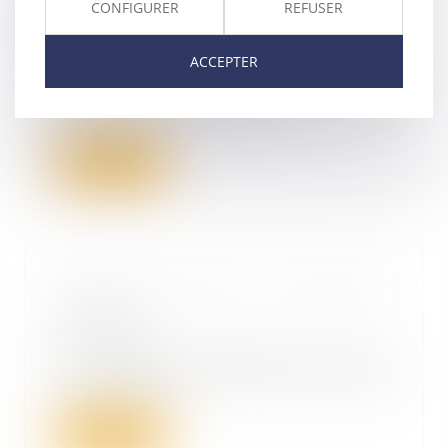
CONFIGURER
REFUSER
frères et sœurs ne seront plus
séparés
27/07/2021
ACCEPTER
Les frères et sœurs ne seront
plus séparés en cas de
placement. L’Assemblée N...
Lire la suite
Ordre de virement et liquidation
judiciaire
22/07/2021
Une banque procède à la clôture
du compte ouvert dans ses livres
par une soci...
Lire la suite