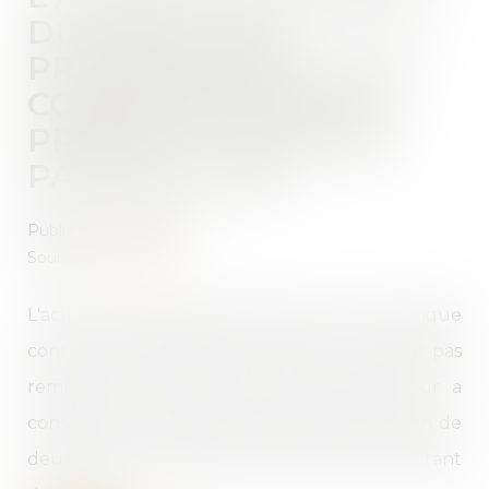
DU PRÊT D'UN
PROFESSIONNEL À UN
CONSOMMATEUR SE
PRESCRIT TOUJOURS
PAR DEUX ANS
Publié le :
30/07/2021
Source :
www.efl.fr
L'action en paiement exercée par une banque
contre des particuliers emprunteurs n'ayant pas
remboursé la totalité du prêt qu'elle leur a
consenti est soumise au délai de prescription de
deux ans, peu important la nature et le montant