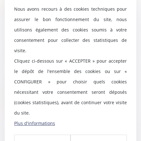
Lire la suite
Nous avons recours à des cookies techniques pour
assurer le bon fonctionnement du site, nous
utilisons également des cookies soumis à votre
consentement pour collecter des statistiques de
La fiscalité des successions : un
visite.
impôt mal compris et très
impopulaire
Cliquez ci-dessous sur « ACCEPTER » pour accepter
28/07/2021
le dépôt de l'ensemble des cookies ou sur «
Le rapport d'Olivier Blanchard et
Jean Tirole reprend les résultats
CONFIGURER » pour choisir quels cookies
d'une enq...
nécessitant votre consentement seront déposés
Lire la suite
(cookies statistiques), avant de continuer votre visite
du site.
Plus d'informations
Placement des enfants : les