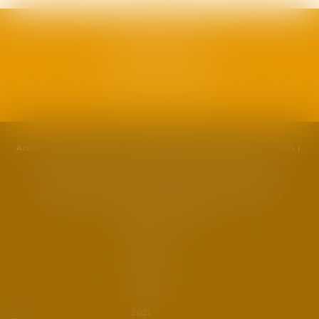
SAFRAN AVOCATS
1, plan Duché
34000 Montpellier
Accueil
Cabinet
Équipe
Compétences
Actualités
Formation
Honoraires
Contact
Partenaires
Politique de cookies
Politique de confidentialité
Mentions légales
Plan du site
Liens utiles
Articles
Septeo
Digital &
Services ©
2021