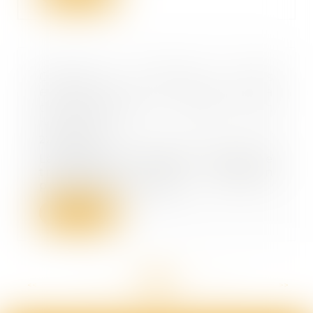
Contrats conclus hors
établissement et droit de la
consommation : QPC non
renvoyée
22/07/2021
La Cour de cassation refuse de
transmettre une question
prioritaire de consti...
Lire la suite
<<
<
...
95
96
97
98
99
100
101
...
>
>>